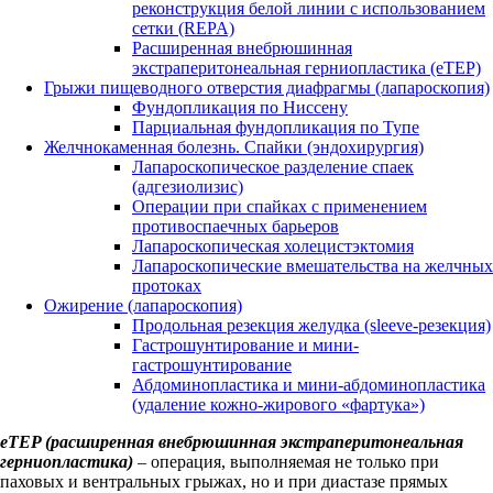
реконструкция белой линии с использованием
сетки (REPA)
Расширенная внебрюшинная
экстраперитонеальная герниопластика (eTEP)
Грыжи пищеводного отверстия диафрагмы (лапароскопия)
Фундопликация по Ниссену
Парциальная фундопликация по Тупе
Желчнокаменная болезнь. Спайки (эндохирургия)
Лапароскопическое разделение спаек
(адгезиолизис)
Операции при спайках с применением
противоспаечных барьеров
Лапароскопическая холецистэктомия
Лапароскопические вмешательства на желчных
протоках
Ожирение (лапароскопия)
Продольная резекция желудка (sleeve-резекция)
Гастрошунтирование и мини-
гастрошунтирование
Абдоминопластика и мини-абдоминопластика
(удаление кожно-жирового «фартука»)
eTEP (расширенная внебрюшинная экстраперитонеальная
герниопластика)
– операция, выполняемая не только при
паховых и вентральных грыжах, но и при диастазе прямых