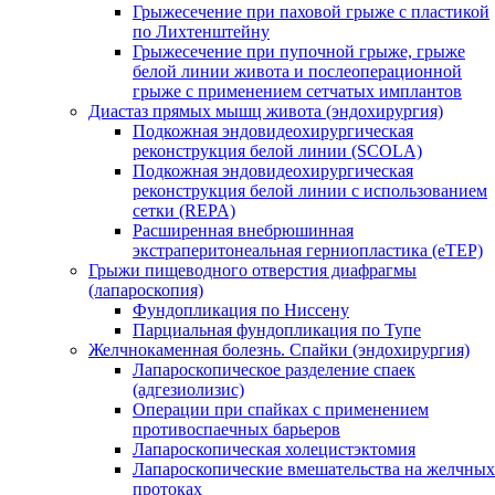
Грыжесечение при паховой грыже с пластикой
по Лихтенштейну
Грыжесечение при пупочной грыже, грыже
белой линии живота и послеоперационной
грыже с применением сетчатых имплантов
Диастаз прямых мышц живота (эндохирургия)
Подкожная эндовидеохирургическая
реконструкция белой линии (SCOLA)
Подкожная эндовидеохирургическая
реконструкция белой линии с использованием
сетки (REPA)
Расширенная внебрюшинная
экстраперитонеальная герниопластика (eTEP)
Грыжи пищеводного отверстия диафрагмы
(лапароскопия)
Фундопликация по Ниссену
Парциальная фундопликация по Тупе
Желчнокаменная болезнь. Спайки (эндохирургия)
Лапароскопическое разделение спаек
(адгезиолизис)
Операции при спайках с применением
противоспаечных барьеров
Лапароскопическая холецистэктомия
Лапароскопические вмешательства на желчных
протоках