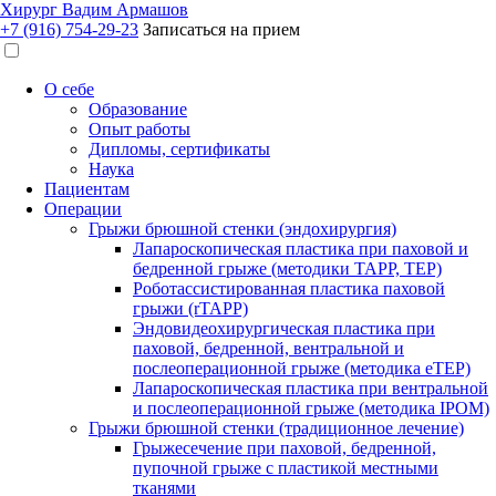
Хирург Вадим Армашов
+7 (916) 754-29-23‬
Записаться на прием
О себе
Образование
Опыт работы
Дипломы, сертификаты
Наука
Пациентам
Операции
Грыжи брюшной стенки (эндохирургия)
Лапароскопическая пластика при паховой и
бедренной грыже (методики TAPP, TEP)
Роботассистированная пластика паховой
грыжи (rTAPP)
Эндовидеохирургическая пластика при
паховой, бедренной, вентральной и
послеоперационной грыже (методика eTEP)
Лапароскопическая пластика при вентральной
и послеоперационной грыже (методика IPOM)
Грыжи брюшной стенки (традиционное лечение)
Грыжесечение при паховой, бедренной,
пупочной грыже с пластикой местными
тканями