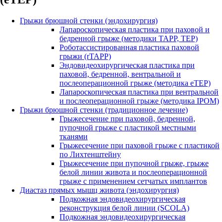
Грыжи брюшной стенки (эндохирургия)
Лапароскопическая пластика при паховой и
бедренной грыже (методики TAPP, TEP)
Роботассистированная пластика паховой
грыжи (rTAPP)
Эндовидеохирургическая пластика при
паховой, бедренной, вентральной и
послеоперационной грыже (методика eTEP)
Лапароскопическая пластика при вентральной
и послеоперационной грыже (методика IPOM)
Грыжи брюшной стенки (традиционное лечение)
Грыжесечение при паховой, бедренной,
пупочной грыже с пластикой местными
тканями
Грыжесечение при паховой грыже с пластикой
по Лихтенштейну
Грыжесечение при пупочной грыже, грыже
белой линии живота и послеоперационной
грыже с применением сетчатых имплантов
Диастаз прямых мышц живота (эндохирургия)
Подкожная эндовидеохирургическая
реконструкция белой линии (SCOLA)
Подкожная эндовидеохирургическая