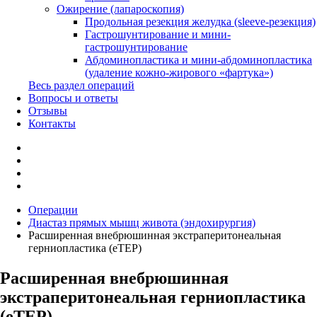
Ожирение (лапароскопия)
Продольная резекция желудка (sleeve-резекция)
Гастрошунтирование и мини-
гастрошунтирование
Абдоминопластика и мини-абдоминопластика
(удаление кожно-жирового «фартука»)
Весь раздел операций
Вопросы и ответы
Отзывы
Контакты
Операции
Диастаз прямых мышц живота (эндохирургия)
Расширенная внебрюшинная экстраперитонеальная
герниопластика (eTEP)
Расширенная внебрюшинная
экстраперитонеальная герниопластика
(eTEP)